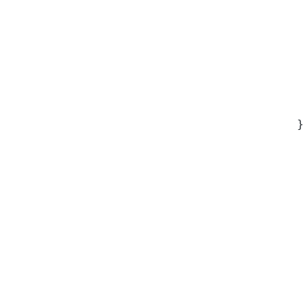
 
 
 
 
 
 
 
}