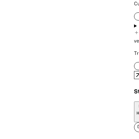
Cu
ve
Tr
St