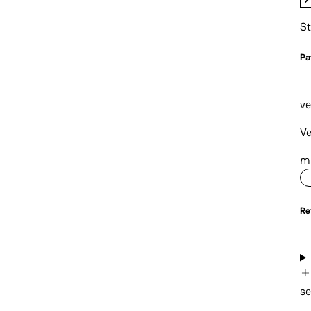
St
P
a
ve
Ve
m
Re
se