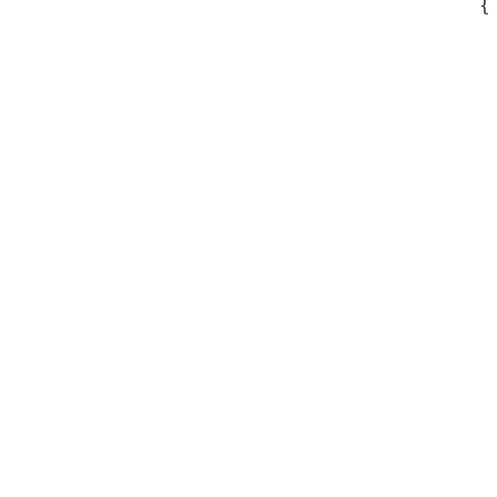
{
 
 
 
 
 
 
 
 
 
 
 
 
 
 
 
 
 
 