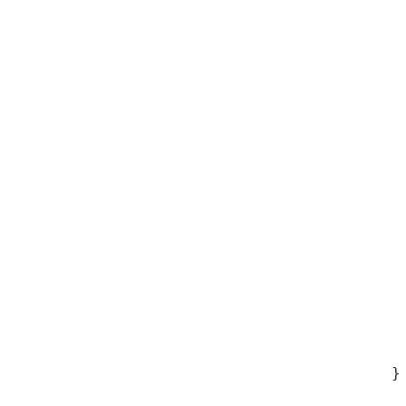
 
 
 
 
 
 
 
 
 
 
 
 
 
 
 
 
 
}