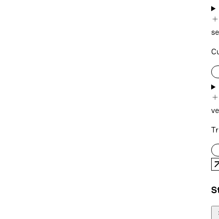
se
Cu
ve
Tr
St