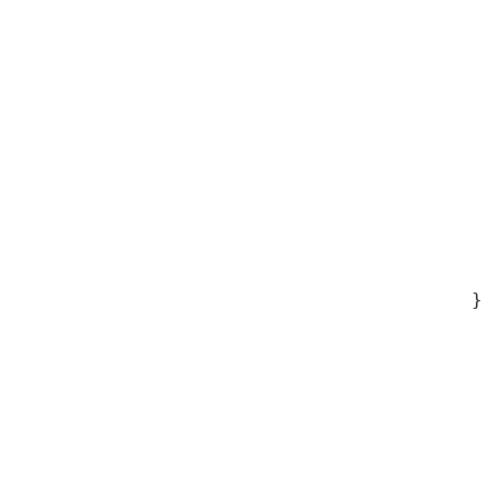
 
 
 
 
 
 
 
 
 
 
 
}